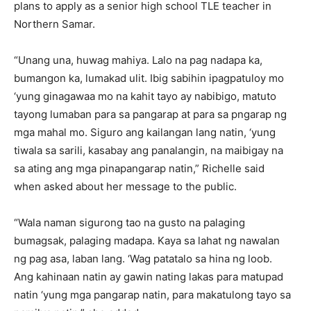
plans to apply as a senior high school TLE teacher in
Northern Samar.
“Unang una, huwag mahiya. Lalo na pag nadapa ka,
bumangon ka, lumakad ulit. Ibig sabihin ipagpatuloy mo
‘yung ginagawaa mo na kahit tayo ay nabibigo, matuto
tayong lumaban para sa pangarap at para sa pngarap ng
mga mahal mo. Siguro ang kailangan lang natin, ‘yung
tiwala sa sarili, kasabay ang panalangin, na maibigay na
sa ating ang mga pinapangarap natin,” Richelle said
when asked about her message to the public.
“Wala naman sigurong tao na gusto na palaging
bumagsak, palaging madapa. Kaya sa lahat ng nawalan
ng pag asa, laban lang. ‘Wag patatalo sa hina ng loob.
Ang kahinaan natin ay gawin nating lakas para matupad
natin ‘yung mga pangarap natin, para makatulong tayo sa