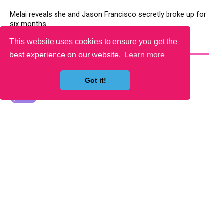
Melai reveals she and Jason Francisco secretly broke up for
six months
This website uses cookies to ensure you get the
YOU MAY LIKE
best experience on our website.
Learn more
Got it!