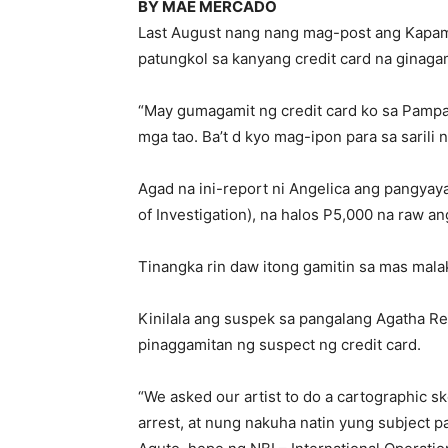
BY MAE MERCADO
Last August nang nang mag-post ang Kapami
patungkol sa kanyang credit card na ginaga
“May gumagamit ng credit card ko sa Pampa
mga tao. Ba’t d kyo mag-ipon para sa sarili
Agad na ini-report ni Angelica ang pangyaya
of Investigation), na halos P5,000 na raw an
Tinangka rin daw itong gamitin sa mas mala
Kinilala ang suspek sa pangalang Agatha Rey
pinaggamitan ng suspect ng credit card.
“We asked our artist to do a cartographic s
arrest, at nung nakuha natin yung subject 