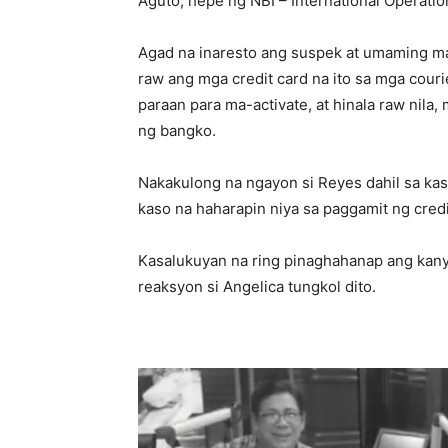
Aguto, hepe ng NBI – International Operatio
Agad na inaresto ang suspek at umaming m
raw ang mga credit card na ito sa mga cour
paraan para ma-activate, at hinala raw nila
ng bangko.
Nakakulong na ngayon si Reyes dahil sa kas
kaso na haharapin niya sa paggamit ng credi
Kasalukuyan na ring pinaghahanap ang kany
reaksyon si Angelica tungkol dito.