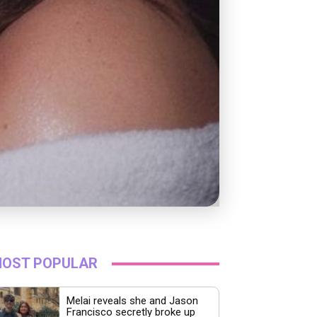
OST POPULAR
Melai reveals she and Jason
Francisco secretly broke up