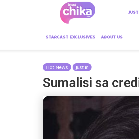
Latest
JUST
Chika
STARCAST EXCLUSIVES
ABOUT US
Hot News
Just in
Sumalisi sa cred