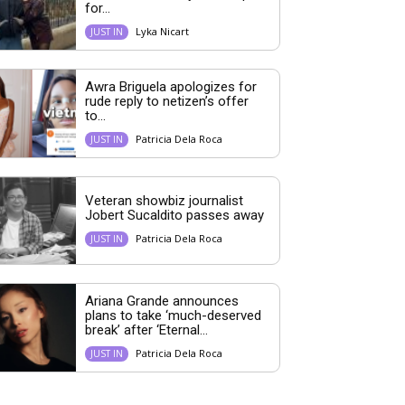
for...
Lyka Nicart
JUST IN
Awra Briguela apologizes for
rude reply to netizen’s offer
to...
Patricia Dela Roca
JUST IN
Veteran showbiz journalist
Jobert Sucaldito passes away
Patricia Dela Roca
JUST IN
Ariana Grande announces
plans to take ‘much-deserved
break’ after ‘Eternal...
Patricia Dela Roca
JUST IN