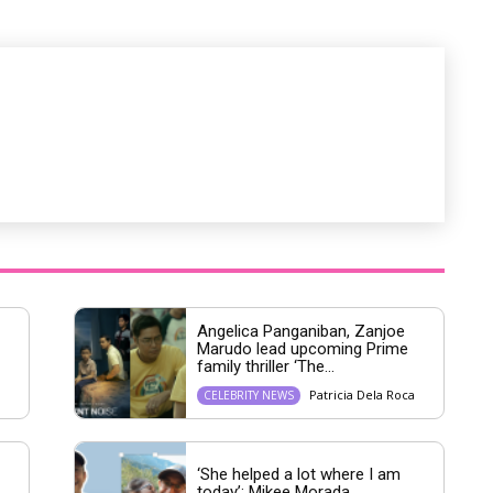
t
e
Angelica Panganiban, Zanjoe
Marudo lead upcoming Prime
family thriller ‘The...
Patricia Dela Roca
CELEBRITY NEWS
‘She helped a lot where I am
today’: Mikee Morada...