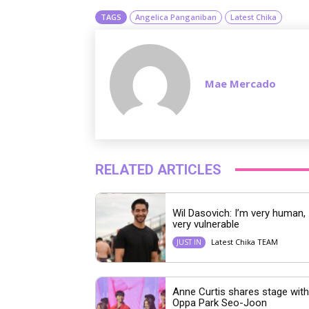
TAGS
Angelica Panganiban
Latest Chika
Mae Mercado
RELATED ARTICLES
Wil Dasovich: I’m very human,
very vulnerable
Latest Chika TEAM
JUST IN
Anne Curtis shares stage with
Oppa Park Seo-Joon