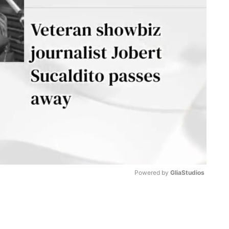
Powered by 
GliaStudios
M
u