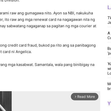
ns Division.
L
arami raw ang gumagawa nito. Ayon sa NBI, nakukuha
TW
ier, ito raw ang mga renewal card na nagagawan nila ng
Ja
, may sabwatang nagaganap sa pagitan ng mga courier at
A 
C
ong credit card fraud, bukod pa rito ang sa panibagong
Ba
t card ni Angelica.
‘p
‘K
ang mga kasabwat. Samantala, wala pang binibigay na
wi
Lo
Me
br
Read More
arrow_forward_ios
Y