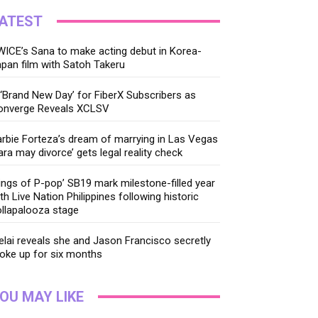
ATEST
ICE’s Sana to make acting debut in Korea-
pan film with Satoh Takeru
‘Brand New Day’ for FiberX Subscribers as
onverge Reveals XCLSV
rbie Forteza’s dream of marrying in Las Vegas
ara may divorce’ gets legal reality check
ings of P-pop’ SB19 mark milestone-filled year
th Live Nation Philippines following historic
llapalooza stage
lai reveals she and Jason Francisco secretly
oke up for six months
OU MAY LIKE