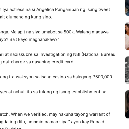
lya actress na si Angelica Panganiban ng isang tweet
mit diumano ng kung sino.
nga. Malapit na siya umabot sa 500k. Walang magawa
 niyo? Ba’t kayo magnanakaw?”
ri at nadiskubre sa investigation ng NBI (National Bureau
g nai-charge sa nasabing credit card.
king transaksyon sa isang casino sa halagang P500,000.
es at nahuli ito sa tulong ng isang establishment na
ketch. When we verified, may nakuha tayong warrant of
pagdating dito, umamin naman siya,” ayon kay Ronald