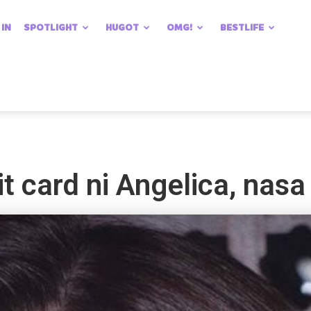
 IN
SPOTLIGHT
HUGOT
OMG!
BESTLIFE
it card ni Angelica, nas