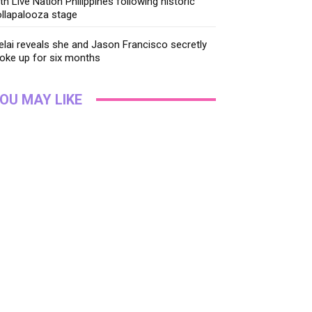
th Live Nation Philippines following historic
llapalooza stage
lai reveals she and Jason Francisco secretly
oke up for six months
OU MAY LIKE