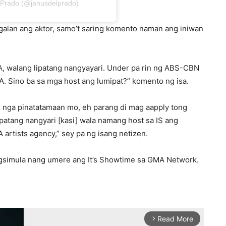
l Prado (@janusdelprado)
alan ang aktor, samo’t saring komento naman ang iniwan
, walang lipatang nangyayari. Under pa rin ng ABS-CBN
. Sino ba sa mga host ang lumipat?” komento ng isa.
s nga pinatatamaan mo, eh parang di mag aapply tong
ipatang nangyari [kasi] wala namang host sa IS ang
rtists agency,” sey pa ng isang netizen.
agsimula nang umere ang It’s Showtime sa GMA Network.
Read More
arrow_forward_ios