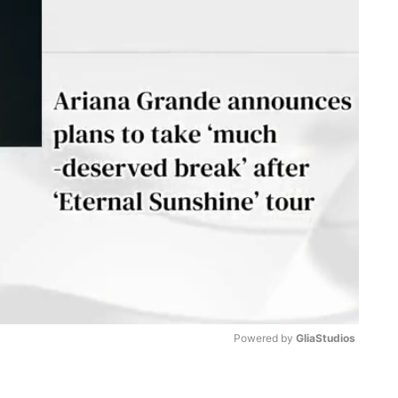
Powered by 
GliaStudios
M