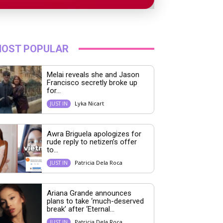
OST POPULAR
Melai reveals she and Jason
Francisco secretly broke up
for...
Lyka Nicart
JUST IN
Awra Briguela apologizes for
rude reply to netizen’s offer
to...
Patricia Dela Roca
JUST IN
Ariana Grande announces
plans to take ‘much-deserved
break’ after ‘Eternal...
Patricia Dela Roca
JUST IN