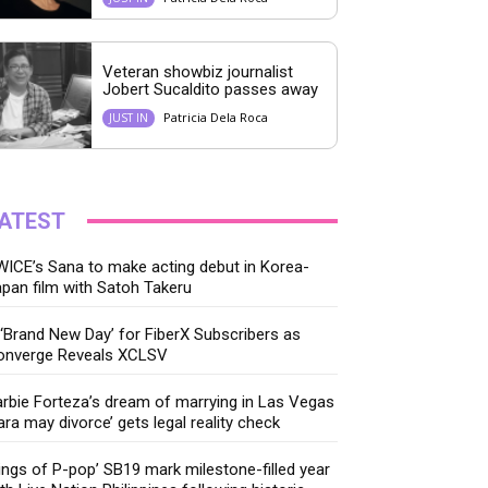
Veteran showbiz journalist
Jobert Sucaldito passes away
Patricia Dela Roca
JUST IN
ATEST
ICE’s Sana to make acting debut in Korea-
pan film with Satoh Takeru
‘Brand New Day’ for FiberX Subscribers as
onverge Reveals XCLSV
rbie Forteza’s dream of marrying in Las Vegas
ara may divorce’ gets legal reality check
ings of P-pop’ SB19 mark milestone-filled year