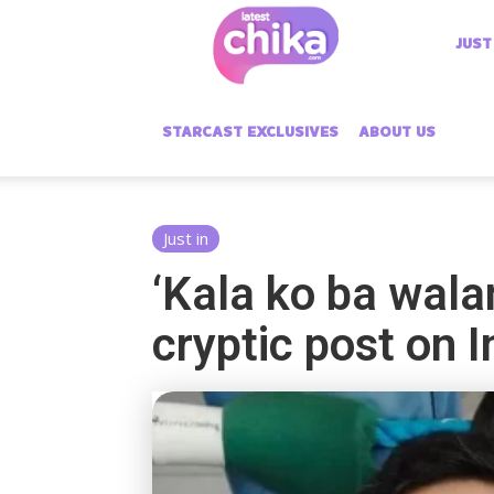
Latest
JUST
Chika
STARCAST EXCLUSIVES
ABOUT US
Just in
‘Kala ko ba wala
cryptic post on 