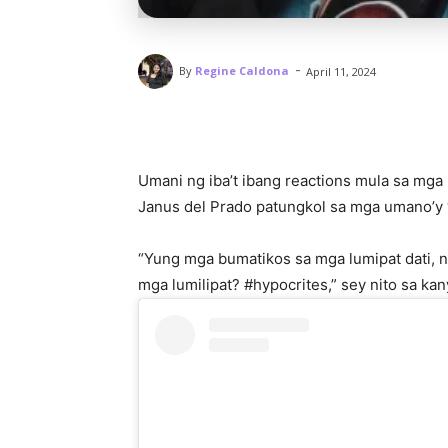
-
By
Regine Caldona
April 11, 2024
Umani ng iba’t ibang reactions mula sa mga n
Janus del Prado patungkol sa mga umano’y “
“Yung mga bumatikos sa mga lumipat dati, na
mga lumilipat? #hypocrites,” sey nito sa ka