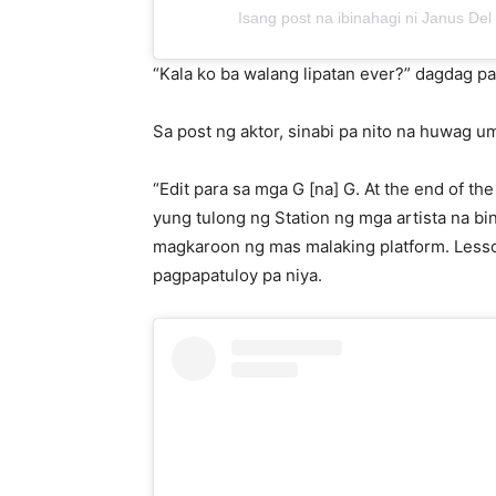
Isang post na ibinahagi ni Janus De
“Kala ko ba walang lipatan ever?” dagdag pa 
Sa post ng aktor, sinabi pa nito na huwag 
“Edit para sa mga G [na] G. At the end of the
yung tulong ng Station ng mga artista na bin
magkaroon ng mas malaking platform. Lesso
pagpapatuloy pa niya.