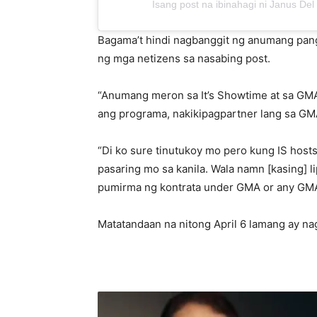
Isang post na ibinahagi ni Janus De
Bagama’t hindi nagbanggit ng anumang pang
ng mga netizens sa nasabing post.
“Anumang meron sa It’s Showtime at sa GMA
ang programa, nakikipagpartner lang sa GMA
“Di ko sure tinutukoy mo pero kung IS host
pasaring mo sa kanila. Wala namn [kasing] l
pumirma ng kontrata under GMA or any GMA a
Matatandaan na nitong April 6 lamang ay n