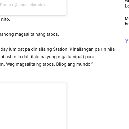
wi
l Prado (@janusdelprado)
Lo
Me
nito.
br
umanong magsalita nang tapos.
Y
 day lumipat pa din sila ng Station. Kinailangan pa rin nila
abash nila dati (lalo na yung mga lumipat) para
n. Wag magsalita ng tapos. Bilog ang mundo,”