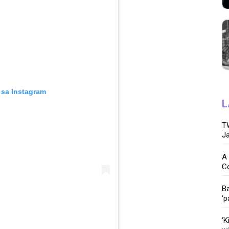
 sa Instagram
L
TW
Ja
A 
C
Ba
‘p
‘K