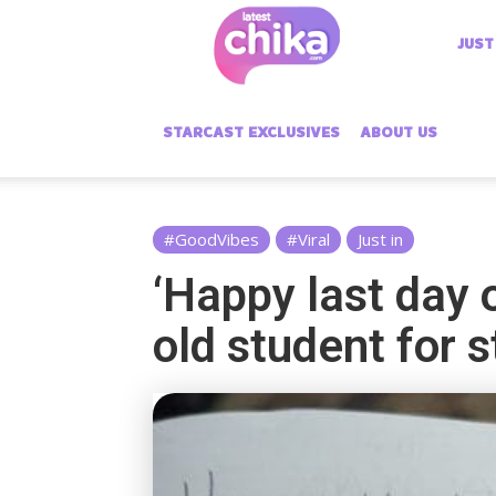
Latest
JUST
Chika
STARCAST EXCLUSIVES
ABOUT US
#GoodVibes
#Viral
Just in
‘Happy last day of
old student for 