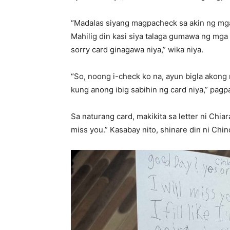
“Madalas siyang magpacheck sa akin ng mga
Mahilig din kasi siya talaga gumawa ng mga 
sorry card ginagawa niya,” wika niya.
“So, noong i-check ko na, ayun bigla akong 
kung anong ibig sabihin ng card niya,” pagp
Sa naturang card, makikita sa letter ni Chia
miss you.” Kasabay nito, shinare din ni Chin