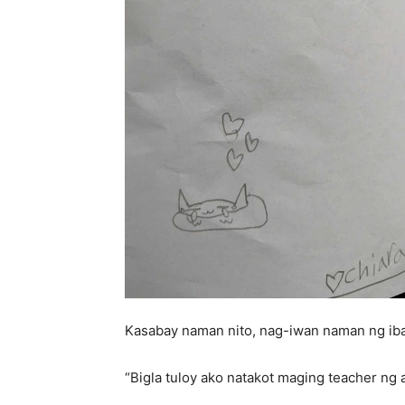
Kasabay naman nito, nag-iwan naman ng iba’
“Bigla tuloy ako natakot maging teacher ng 