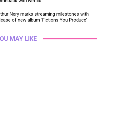
meback with Netflix
thur Nery marks streaming milestones with
lease of new album ‘Fictions You Produce’
OU MAY LIKE