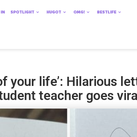
 IN
SPOTLIGHT
HUGOT
OMG!
BESTLIFE
 your life’: Hilarious let
student teacher goes vira