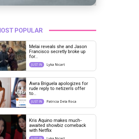
OST POPULAR
Melai reveals she and Jason
Francisco secretly broke up
for...
Lyka Nicart
JUST IN
Awra Briguela apologizes for
rude reply to netizen’s offer
to...
Patricia Dela Roca
JUST IN
Kris Aquino makes much-
awaited showbiz comeback
with Netflix
Lyka Nicart
JUST IN