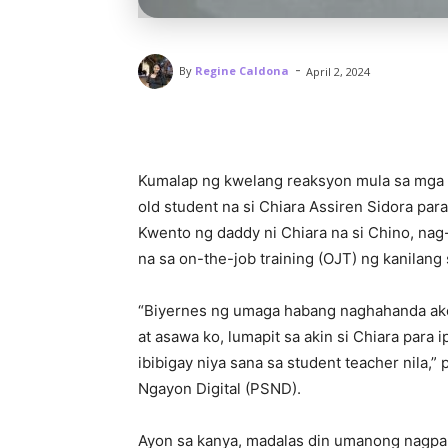
-
By
Regine Caldona
April 2, 2024
Kumalap ng kwelang reaksyon mula sa mga n
old student na si Chiara Assiren Sidora par
Kwento ng daddy ni Chiara na si Chino, nag-
na sa on-the-job training (OJT) ng kanilang
“Biyernes ng umaga habang naghahanda ako
at asawa ko, lumapit sa akin si Chiara para
ibibigay niya sana sa student teacher nila,
Ngayon Digital (PSND).
Ayon sa kanya, madalas din umanong nagpap