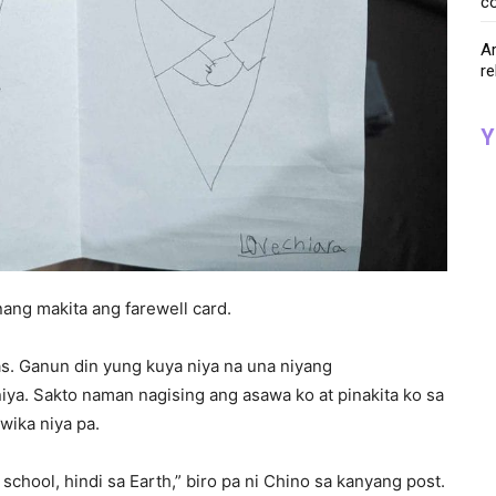
co
Ar
re
Y
ang makita ang farewell card.
as. Ganun din yung kuya niya na una niyang
ya. Sakto naman nagising ang asawa ko at pinakita ko sa
wika niya pa.
 school, hindi sa Earth,” biro pa ni Chino sa kanyang post.