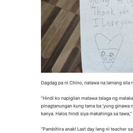
Dagdag pa ni Chino, natawa na lamang sila n
“Hindi ko napigilan matawa talaga ng malak
pinagtanungan kung tama ba ‘yung ginawa ni
kanya. Halos hindi siya makahinga sa tawa,” 
“Pambihira anak! Last day lang ni teacher sa