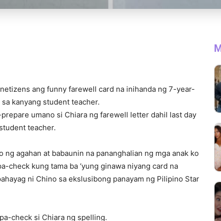
M
etizens ang funny farewell card na inihanda ng 7-year-
a sa kanyang student teacher.
prepare umano si Chiara ng farewell letter dahil last day
 student teacher.
 ng agahan at babaunin na pananghalian ng mga anak ko
 ipa-check kung tama ba ‘yung ginawa niyang card na
” pahayag ni Chino sa ekslusibong panayam ng Pilipino Star
a-check si Chiara ng spelling.