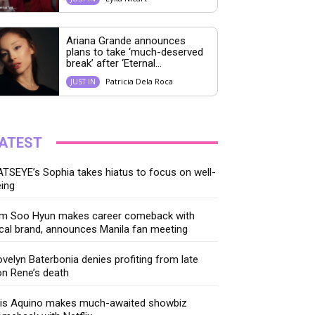
Ariana Grande announces
plans to take ‘much-deserved
break’ after ‘Eternal...
Patricia Dela Roca
JUST IN
ATEST
TSEYE’s Sophia takes hiatus to focus on well-
ing
im Soo Hyun makes career comeback with
cal brand, announces Manila fan meeting
velyn Baterbonia denies profiting from late
n Rene’s death
ris Aquino makes much-awaited showbiz