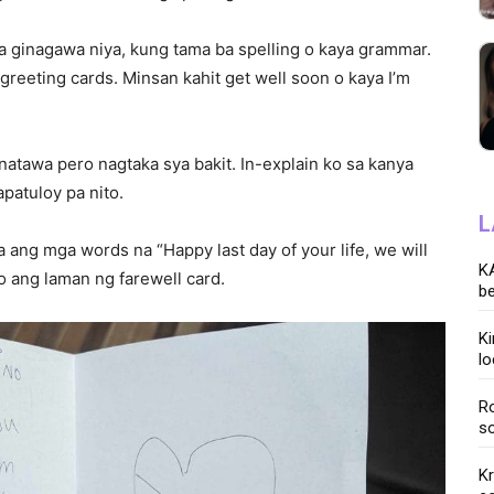
 ginagawa niya, kung tama ba spelling o kaya grammar.
greeting cards. Minsan kahit get well soon o kaya I’m
natawa pero nagtaka sya bakit. In-explain ko sa kanya
apatuloy pa nito.
L
ra ang mga words na “Happy last day of your life, we will
KA
o ang laman ng farewell card.
be
K
lo
Ro
so
K