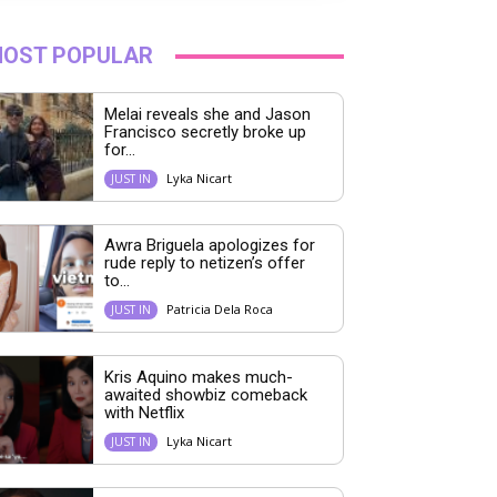
OST POPULAR
Melai reveals she and Jason
Francisco secretly broke up
for...
Lyka Nicart
JUST IN
Awra Briguela apologizes for
rude reply to netizen’s offer
to...
Patricia Dela Roca
JUST IN
Kris Aquino makes much-
awaited showbiz comeback
with Netflix
Lyka Nicart
JUST IN