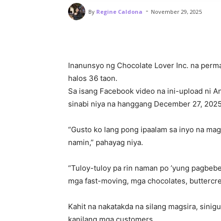
-
By
Regine Caldona
November 29, 2025
Inanunsyo ng Chocolate Lover Inc. na perma
halos 36 taon.
Sa isang Facebook video na ini-upload ni A
sinabi niya na hanggang December 27, 202
“Gusto ko lang pong ipaalam sa inyo na ma
namin,” pahayag niya.
“Tuloy-tuloy pa rin naman po ’yung pagbebe
mga fast-moving, mga chocolates, buttercre
Kahit na nakatakda na silang magsira, sinig
kanilang mga customers.