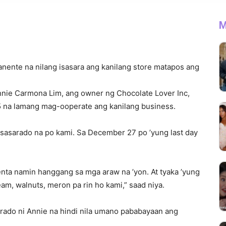
M
nente na nilang isasara ang kanilang store matapos ang
nnie Carmona Lim, ang owner ng Chocolate Lover Inc,
5 na lamang mag-ooperate ang kanilang business.
gsasarado na po kami. Sa December 27 po ’yung last day
nta namin hanggang sa mga araw na ’yon. At tyaka ’yung
am, walnuts, meron pa rin ho kami,” saad niya.
urado ni Annie na hindi nila umano pababayaan ang