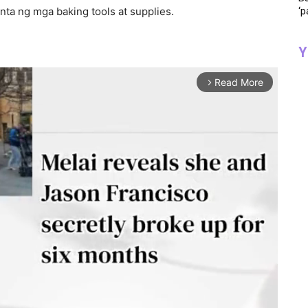
benta ng mga baking tools at supplies.
‘p
Y
Read More
arrow_forward_ios