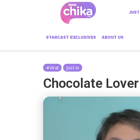
Latest
JUST
Chika
STARCAST EXCLUSIVES
ABOUT US
#Viral
Just in
Chocolate Lover 