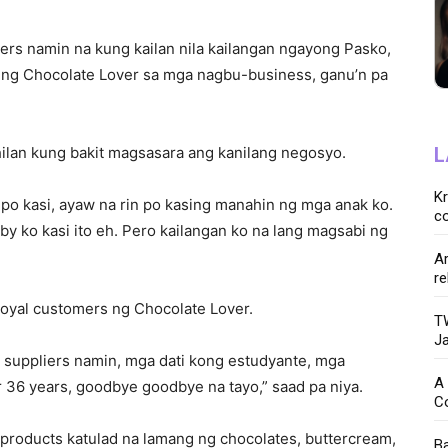
rs namin na kung kailan nila kailangan ngayong Pasko,
n ng Chocolate Lover sa mga nagbu-business, ganu’n pa
hilan kung bakit magsasara ang kanilang negosyo.
L
K
 po kasi, ayaw na rin po kasing manahin ng mga anak ko.
co
aby ko kasi ito eh. Pero kailangan ko na lang magsabi ng
Ar
re
loyal customers ng Chocolate Lover.
TW
Ja
 suppliers namin, mga dati kong estudyante, mga
A 
r 36 years, goodbye goodbye na tayo,” saad pa niya.
C
 products katulad na lamang ng chocolates, buttercream,
Ba