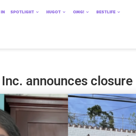
 IN
SPOTLIGHT
HUGOT
OMG!
BESTLIFE
Inc. announces closure 