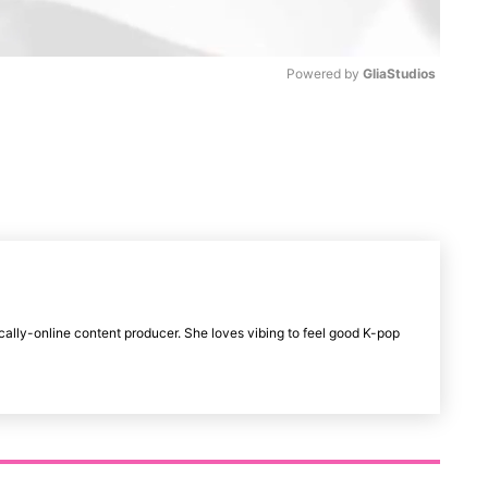
Powered by 
GliaStudios
M
u
t
e
cally-online content producer. She loves vibing to feel good K-pop