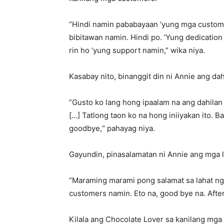
“Hindi namin pababayaan ’yung mga custome
bibitawan namin. Hindi po. ’Yung dedicatio
rin ho ’yung support namin,” wika niya.
Kasabay nito, binanggit din ni Annie ang da
”Gusto ko lang hong ipaalam na ang dahilan
[…] Tatlong taon ko na hong iniiyakan ito. B
goodbye,“ pahayag niya.
Gayundin, pinasalamatan ni Annie ang mga 
“Maraming marami pong salamat sa lahat ng
customers namin. Eto na, good bye na. Afte
Kilala ang Chocolate Lover sa kanilang mga