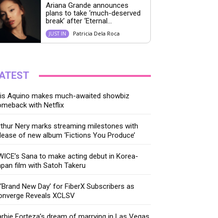
Ariana Grande announces
plans to take ‘much-deserved
break’ after ‘Eternal...
Patricia Dela Roca
JUST IN
ATEST
ris Aquino makes much-awaited showbiz
meback with Netflix
thur Nery marks streaming milestones with
lease of new album ‘Fictions You Produce’
ICE’s Sana to make acting debut in Korea-
pan film with Satoh Takeru
‘Brand New Day’ for FiberX Subscribers as
onverge Reveals XCLSV
rbie Forteza’s dream of marrying in Las Vegas