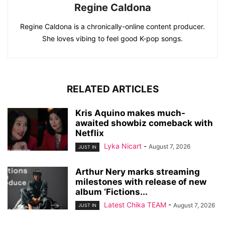
Regine Caldona
Regine Caldona is a chronically-online content producer.
She loves vibing to feel good K-pop songs.
RELATED ARTICLES
Kris Aquino makes much-
awaited showbiz comeback with
Netflix
Lyka Nicart
-
August 7, 2026
JUST IN
Arthur Nery marks streaming
milestones with release of new
album ‘Fictions...
Latest Chika TEAM
-
August 7, 2026
JUST IN