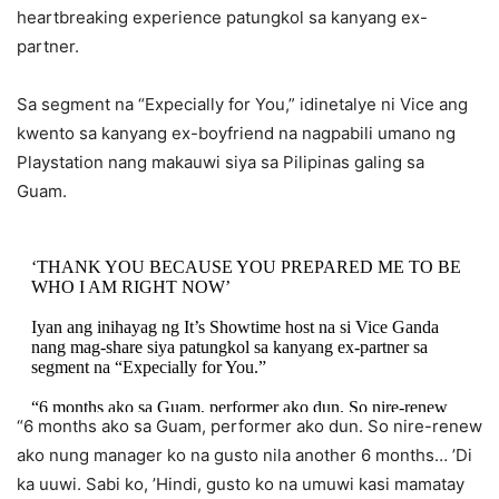
heartbreaking experience patungkol sa kanyang ex-
partner.
Sa segment na “Expecially for You,” idinetalye ni Vice ang
kwento sa kanyang ex-boyfriend na nagpabili umano ng
Playstation nang makauwi siya sa Pilipinas galing sa
Guam.
‘THANK YOU BECAUSE YOU PREPARED ME TO BE
WHO I AM RIGHT NOW’
Iyan ang inihayag ng It’s Showtime host na si Vice Ganda
nang mag-share siya patungkol sa kanyang ex-partner sa
segment na “Expecially for You.”
“6 months ako sa Guam, performer ako dun. So nire-renew
“6 months ako sa Guam, performer ako dun. So nire-renew
ako nung manager
pic.twitter.com/h7UA6WIuyk
ako nung manager ko na gusto nila another 6 months… ’Di
— Pilipino Star Ngayon Digital (@psngayondigital)
ka uuwi. Sabi ko, ’Hindi, gusto ko na umuwi kasi mamatay
March 11, 2024